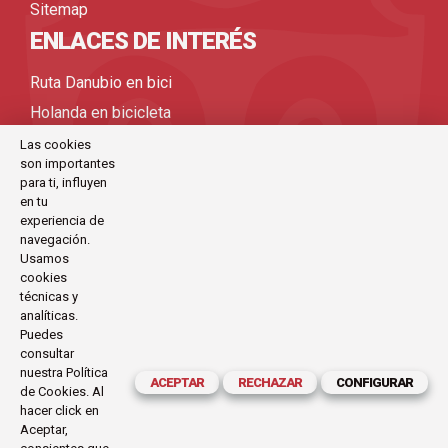
Sitemap
ENLACES DE INTERÉS
Ruta Danubio en bici
Holanda en bicicleta
Viajes bicicleta organizados
Las cookies
son importantes
Viajes en bicicleta por Europa
para ti, influyen
Viajes en bicicleta
en tu
experiencia de
Viajes en bici
navegación.
Usamos
cookies
CONTACTO
técnicas y
analíticas.
C/Antoni Maria Claret, 111-113 (Barcelona)
Puedes
consultar
exode@exode.es
nuestra
Política
ACEPTAR
RECHAZAR
CONFIGURAR
de Cookies
. Al
934 561 885
hacer click en
Horario:
Aceptar,
Lunes a Viernes