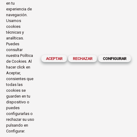
en tu
experiencia de
navegación.
Usamos
cookies
técnicas y
analíticas.
Puedes
consultar
nuestra
Política
ACEPTAR
RECHAZAR
CONFIGURAR
de Cookies
. Al
hacer click en
Aceptar,
consientes que
todas las
PROMOVER SOCIEDADES
cookies se
guarden en tu
PACÍFICAS E INCLUSIVAS PARA EL
dispositivo o
DESARROLLO SOSTENIBLE,
puedes
configurarlas o
FACILITAR EL ACCESO A LA
rechazar su uso
pulsando en
JUSTICIA PARA TODOS Y
Configurar.
CONSTRUIR A TODOS LOS