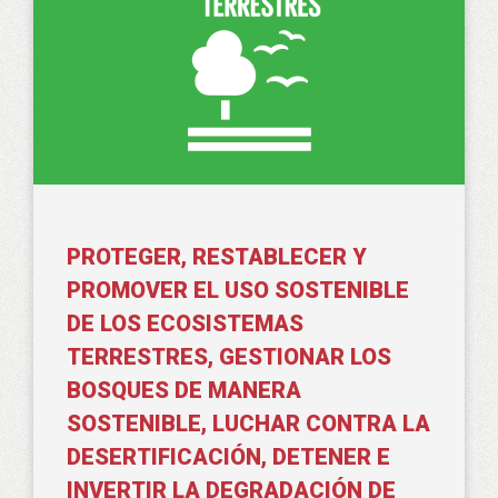
PROTEGER, RESTABLECER Y
PROMOVER EL USO SOSTENIBLE
DE LOS ECOSISTEMAS
TERRESTRES, GESTIONAR LOS
BOSQUES DE MANERA
SOSTENIBLE, LUCHAR CONTRA LA
DESERTIFICACIÓN, DETENER E
INVERTIR LA DEGRADACIÓN DE