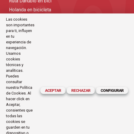
Ruta Danubio en bici
Holanda en bicicleta
Viajes bicicleta organizados
Las cookies
son importantes
Viajes en bicicleta por Europa
para ti, influyen
Viajes en bicicleta
en tu
experiencia de
Viajes en bici
navegación.
Usamos
cookies
CONTACTO
técnicas y
analíticas.
C/Antoni Maria Claret, 111-113 (Barcelona)
Puedes
consultar
exode@exode.es
nuestra
Política
ACEPTAR
RECHAZAR
CONFIGURAR
de Cookies
. Al
934 561 885
hacer click en
Horario:
Aceptar,
Lunes a Viernes
consientes que
09.30-14.00 | 16.00-19.30
todas las
cookies se
guarden en tu
dispositivo o