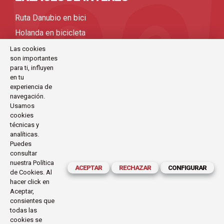
Ruta Danubio en bici
Holanda en bicicleta
Viajes bicicleta organizados
Las cookies
son importantes
Viajes en bicicleta por Europa
para ti, influyen
Viajes en bicicleta
en tu
experiencia de
Viajes en bici
navegación.
Usamos
cookies
CONTACTO
técnicas y
analíticas.
C/Antoni Maria Claret, 111-113 (Barcelona)
Puedes
consultar
exode@exode.es
nuestra
Política
ACEPTAR
RECHAZAR
CONFIGURAR
de Cookies
. Al
934 561 885
hacer click en
Horario:
Aceptar,
Lunes a Viernes
consientes que
09.30-14.00 | 16.00-19.30
todas las
cookies se