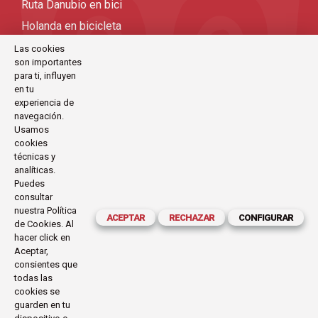
Ruta Danubio en bici
Holanda en bicicleta
Viajes bicicleta organizados
Las cookies
son importantes
Viajes en bicicleta por Europa
para ti, influyen
Viajes en bicicleta
en tu
experiencia de
Viajes en bici
navegación.
Usamos
cookies
CONTACTO
técnicas y
analíticas.
C/Antoni Maria Claret, 111-113 (Barcelona)
Puedes
consultar
exode@exode.es
nuestra
Política
ACEPTAR
RECHAZAR
CONFIGURAR
de Cookies
. Al
934 561 885
hacer click en
Horario:
Aceptar,
Lunes a Viernes
consientes que
09.30-14.00 | 16.00-19.30
todas las
cookies se
guarden en tu