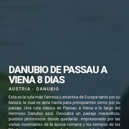
SUSCRÍBETE PARA
DANUBIO DE PASSAU A
DESCARGAR ESTE
VIENA 8 DIAS
VIAJE EN PDF
AUSTRIA - DANUBIO
Esta es la ruta más famosa y atractiva de Europa tanto por su
llanura, la cual es apta hasta para principiantes como por su
paisaje. Una ruta clásica de Passau a Viena a lo largo del
Hermoso Danubio azul. Descubre un paisaje maravilloso,
pueblos pintorescos donde quedarás impresionado por las
He leído y acepto la
Política de Privacidad
visitas incontables de la época romana y los tiempos de los
*