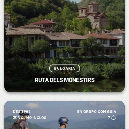
BULGARIA
RUTA DELS MONESTIRS
DES 890€
EN GRUPO CON GUIA
VOL NO INCLÒS
7