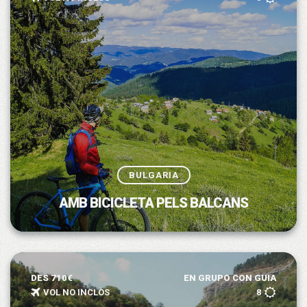
BULGARIA
AMB BICICLETA PELS BALCANS
DES 710€
EN GRUPO CON GUIA
VOL NO INCLÒS
8