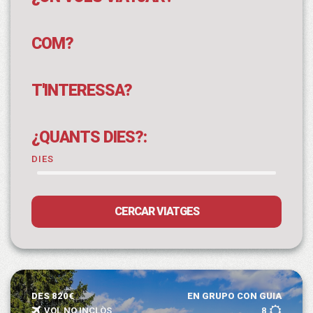
COM?
T'INTERESSA?
¿QUANTS DIES?:
DIES
CERCAR VIATGES
DES 820€
EN GRUPO CON GUIA
VOL NO INCLÒS
8