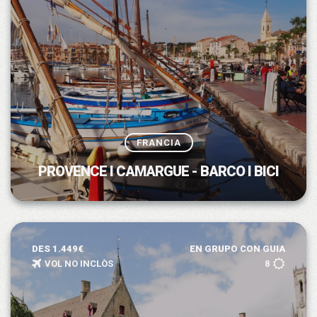
FRANCIA
PROVENCE I CAMARGUE - BARCO I BICI
DES 1.449€
EN GRUPO CON GUIA
VOL NO INCLÒS
8