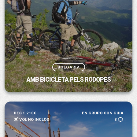
BULGARIA
AMB BICICLETA PELS RODOPES
DES 1.210€
EN GRUPO CON GUIA
VOL NO INCLÒS
8