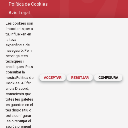
Política de Cookies
Avís Legal
Sitemap
Les cookies són
importants per a
tu, influeixen en
CONTACTE
la teva
experiència de
C/Antoni Maria Claret, 111-113 (Barcelona)
navegació. Fem
servir galetes
exode@exode.es
tècniques i
analítiques. Pots
934 561 885
consultar la
Horari:
nostra
Política de
ACCEPTAR
REBUTJAR
CONFIGURA
Dilluns a Divendres
Cookies
. A l'fer
09.30-14.00 | 16.00-19.30
clic a D'acord,
conscients que
totes les galetes
es guarden en el
teu dispositiu o
Demana cita ara!
pots configurar-
les o rebutjar el
seu ús prement