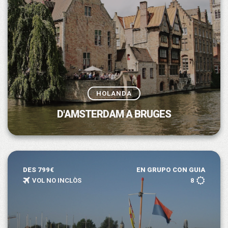
HOLANDA
D'AMSTERDAM A BRUGES
DES 799€
EN GRUPO CON GUIA
VOL NO INCLÒS
8