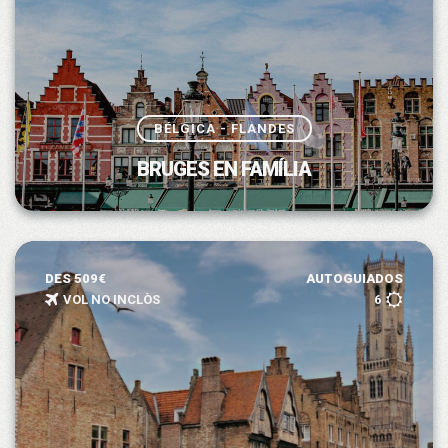
BÉLGICA - FLANDES
BRUGES EN FAMÍLIA
DES 509€
AUTOGUIADOS
VOL NO INCLÒS
6