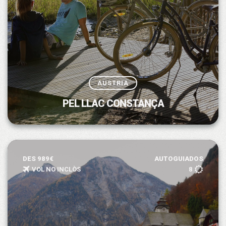
AUSTRIA
PEL LLAC CONSTANÇA
DES 989€
AUTOGUIADOS
VOL NO INCLÒS
8