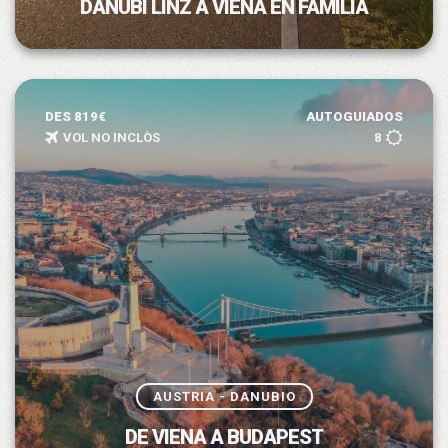
DANUBI LINZ A VIENA EN FAMÍLIA
DES 819€
AUTOGUIADOS
VOL NO INCLÒS
8
AUSTRIA - DANUBIO
DE VIENA A BUDAPEST