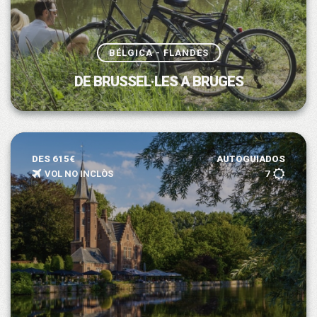
BÉLGICA - FLANDES
DE BRUSSEL·LES A BRUGES
DES 615€
AUTOGUIADOS
VOL NO INCLÒS
7