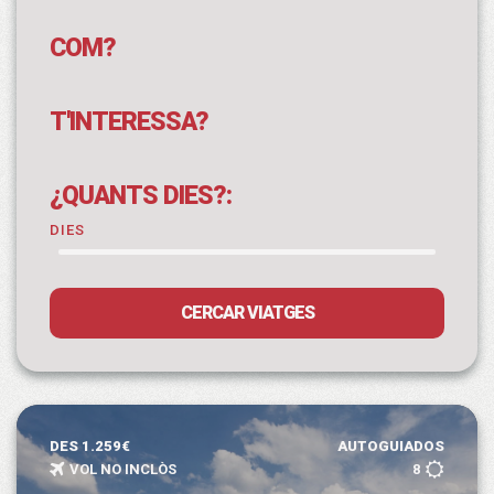
COM?
T'INTERESSA?
¿QUANTS DIES?:
DIES
CERCAR VIATGES
DES 1.259€
AUTOGUIADOS
VOL NO INCLÒS
8