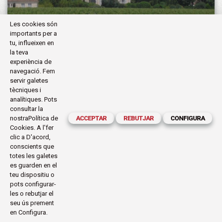
Les cookies són
importants per a
tu, influeixen en
la teva
experiència de
navegació. Fem
FRANCIA
servir galetes
DE LA ROCHELLE A BURDEOS
tècniques i
analítiques. Pots
consultar la
nostra
Política de
ACCEPTAR
REBUTJAR
CONFIGURA
Cookies
. A l'fer
clic a D'acord,
DES 960€
AUTOGUIADOS
conscients que
totes les galetes
VOL NO INCLÒS
7
es guarden en el
teu dispositiu o
pots configurar-
les o rebutjar el
seu ús prement
en Configura.