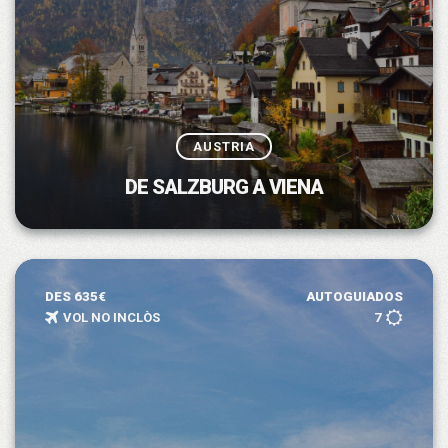
AUSTRIA
DE SALZBURG A VIENA
DES 635€
AUTOGUIADOS
VOL NO INCLÒS
7