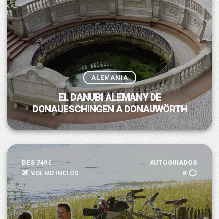
ALEMANIA
EL DANUBI ALEMANY DE
DONAUESCHINGEN A DONAUWÖRTH
DES 749€
AUTOGUIADOS
VOL NO INCLÒS
8