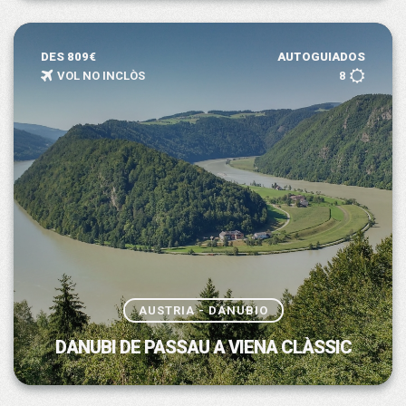
DES 809€
AUTOGUIADOS
VOL NO INCLÒS
8
AUSTRIA - DANUBIO
DANUBI DE PASSAU A VIENA CLÀSSIC