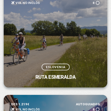
VOL NO INCLÒS
8
ESLOVENIA
RUTA ESMERALDA
DES 1.219€
AUTOGUIADOS
VOL NO INCLÒS
8