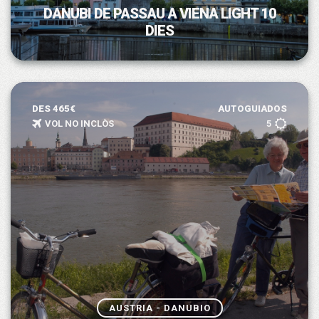
DANUBI DE PASSAU A VIENA LIGHT 10
DIES
DES 465€
AUTOGUIADOS
VOL NO INCLÒS
5
AUSTRIA - DANUBIO