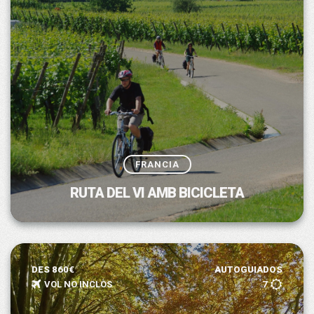
FRANCIA
RUTA DEL VI AMB BICICLETA
DES 860€
AUTOGUIADOS
VOL NO INCLÒS
7