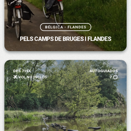
BÉLGICA - FLANDES
PELS CAMPS DE BRUGES I FLANDES
DES 715€
AUTOGUIADOS
VOL NO INCLÒS
7