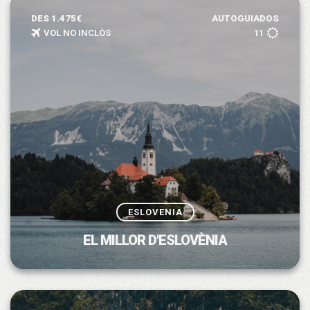
DES 1.475€
AUTOGUIADOS
VOL NO INCLÒS
11
ESLOVENIA
EL MILLOR D'ESLOVÈNIA