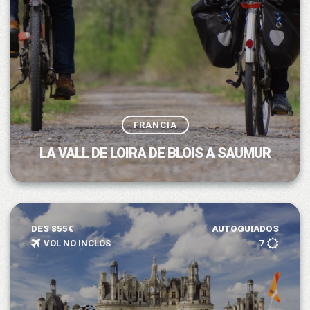
FRANCIA
LA VALL DE LOIRA DE BLOIS A SAUMUR
DES 855€
AUTOGUIADOS
VOL NO INCLÒS
7