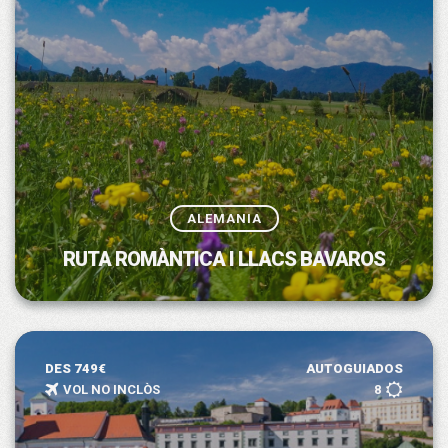
ALEMANIA
RUTA ROMÀNTICA I LLACS BAVAROS
DES 749€
AUTOGUIADOS
VOL NO INCLÒS
8