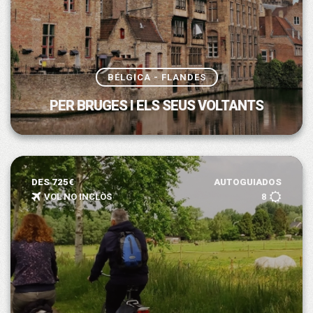
BÉLGICA - FLANDES
PER BRUGES I ELS SEUS VOLTANTS
DES 725€
AUTOGUIADOS
VOL NO INCLÒS
8