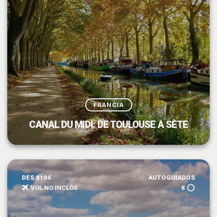
FRANCIA
CANAL DU MIDI: DE TOULOUSE A SÈTE
DES 810€
AUTOGUIADOS
VOL NO INCLÒS
8