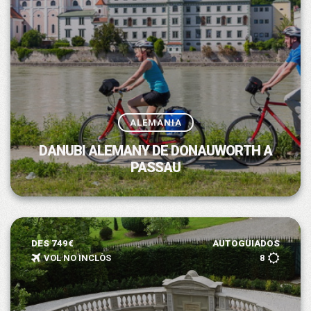
ALEMANIA
DANUBI ALEMANY DE DONAUWORTH A
PASSAU
DES 749€
AUTOGUIADOS
VOL NO INCLÒS
8