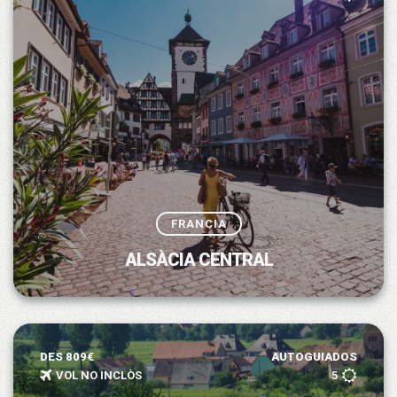
FRANCIA
ALSÀCIA CENTRAL
DES 809€
AUTOGUIADOS
VOL NO INCLÒS
5