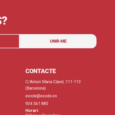
S?
UNIR-ME
CONTACTE
C/Antoni Maria Claret, 111-113
(Barcelona)
exode@exode.es
934 561 885
Horari: