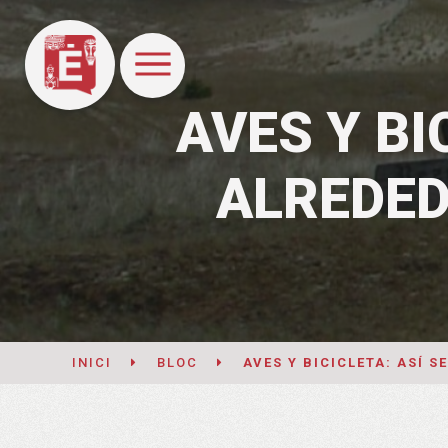
AVES Y BI
ALREDED
INICI
BLOC
AVES Y BICICLETA: ASÍ 