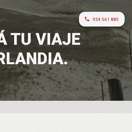
934 561 885
Á TU VIAJE
RLANDIA.