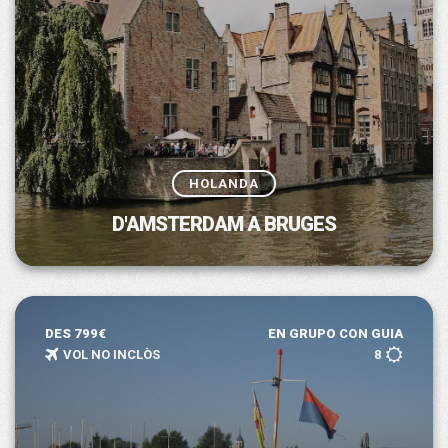
HOLANDA
D'AMSTERDAM A BRUGES
DES 799€
EN GRUPO CON GUIA
VOL NO INCLÒS
8