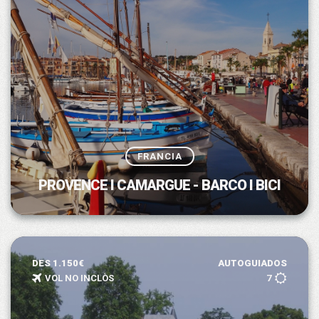
FRANCIA
PROVENCE I CAMARGUE - BARCO I BICI
DES 1.150€
AUTOGUIADOS
VOL NO INCLÒS
7