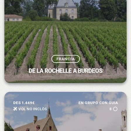
FRANCIA
DE LA ROCHELLE A BURDEOS
DES 1.449€
EN GRUPO CON GUIA
VOL NO INCLÒS
8