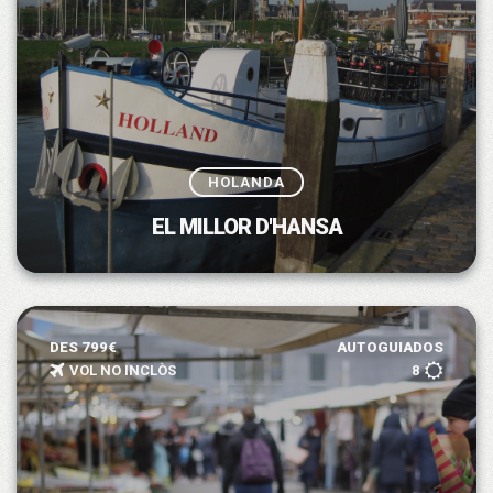
HOLANDA
EL MILLOR D'HANSA
DES 799€
AUTOGUIADOS
VOL NO INCLÒS
8