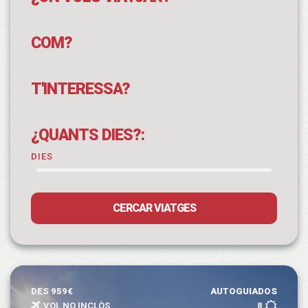
COM?
T'INTERESSA?
¿QUANTS DIES?:
DIES
CERCAR VIATGES
DES 959€
AUTOGUIADOS
VOL NO INCLÒS
8