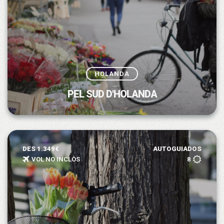
HOLANDA
PEL SUD D'HOLANDA
DES 1.349€
AUTOGUIADOS
VOL NO INCLÒS
8