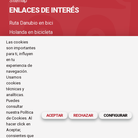
Sitemap
ENLACES DE INTERÉS
Ruta Danubio en bici
Holanda en bicicleta
Viajes bicicleta organizados
Las cookies
son importantes
Viajes en bicicleta por Europa
para ti, influyen
Viajes en bicicleta
en tu
experiencia de
Viajes en bici
navegación.
Usamos
cookies
CONTACTO
técnicas y
analíticas.
C/Antoni Maria Claret, 111-113 (Barcelona)
Puedes
consultar
exode@exode.es
nuestra
Política
ACEPTAR
RECHAZAR
CONFIGURAR
de Cookies
. Al
934 561 885
hacer click en
Horario:
Aceptar,
Lunes a Viernes
consientes que