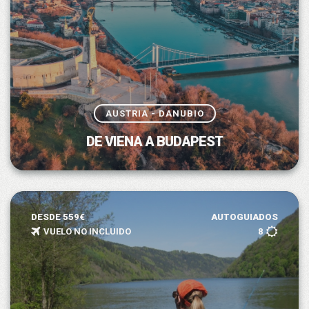
AUSTRIA - DANUBIO
DE VIENA A BUDAPEST
DESDE 559€
AUTOGUIADOS
VUELO NO INCLUIDO
8