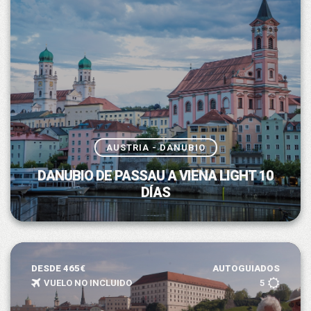
AUSTRIA - DANUBIO
DANUBIO DE PASSAU A VIENA LIGHT 10
DÍAS
DESDE 465€
AUTOGUIADOS
VUELO NO INCLUIDO
5