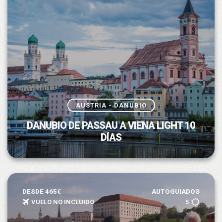
AUSTRIA - DANUBIO
DANUBIO DE PASSAU A VIENA LIGHT 10
DÍAS
DESDE 465€
AUTOGUIADOS
VUELO NO INCLUIDO
5