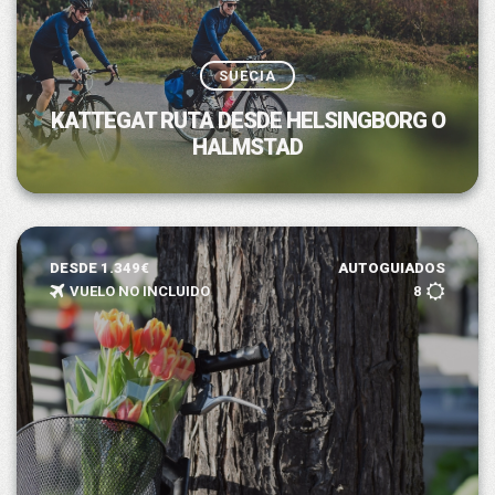
SUECIA
KATTEGAT RUTA DESDE HELSINGBORG O
HALMSTAD
DESDE 1.349€
AUTOGUIADOS
VUELO NO INCLUIDO
8