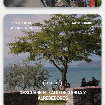
DESDE 1.018€
AUTOGUIADOS
VUELO NO INCLUIDO
8
ITALIA
DESCUBRE EL LAGO DE GARDA Y
ALREDEDORES