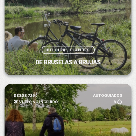
BÉLGICA - FLANDES
DE BRUSELAS A BRUJAS
DESDE 725€
AUTOGUIADOS
VUELO NO INCLUIDO
8