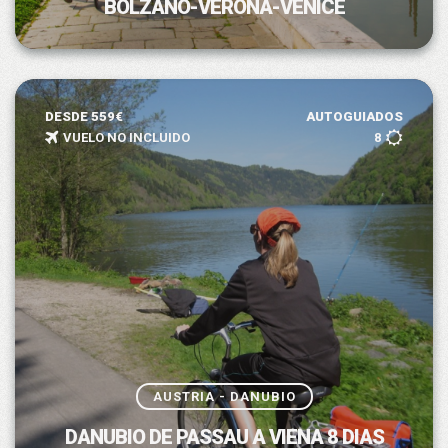
BOLZANO-VERONA-VENICE
DESDE 559€
AUTOGUIADOS
VUELO NO INCLUIDO
8
AUSTRIA - DANUBIO
DANUBIO DE PASSAU A VIENA 8 DIAS