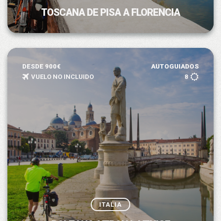
TOSCANA DE PISA A FLORENCIA
DESDE 900€
AUTOGUIADOS
VUELO NO INCLUIDO
8
ITALIA