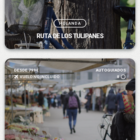
HOLANDA
RUTA DE LOS TULIPANES
DESDE 799€
AUTOGUIADOS
VUELO NO INCLUIDO
8