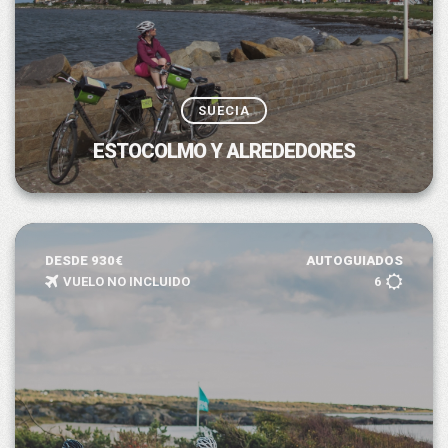
SUECIA
ESTOCOLMO Y ALREDEDORES
DESDE 930€
AUTOGUIADOS
VUELO NO INCLUIDO
6