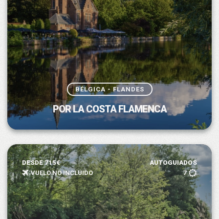
BÉLGICA - FLANDES
POR LA COSTA FLAMENCA
DESDE 715€
AUTOGUIADOS
VUELO NO INCLUIDO
7