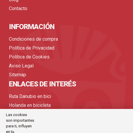
Contacto
INFORMACIÓN
Condiciones de compra
Política de Privacidad
Política de Cookies
Aviso Legal
Sitemap
ENLACES DE INTERÉS
Ruta Danubio en bici
Holanda en bicicleta
Viajes bicicleta organizados
Las cookies
son importantes
Viajes en bicicleta por Europa
para ti, influyen
Viajes en bicicleta
en tu