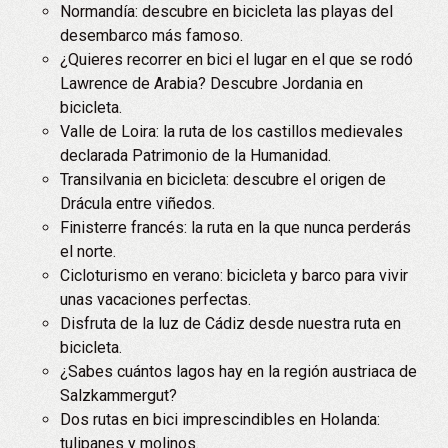
Normandía: descubre en bicicleta las playas del
desembarco más famoso.
¿Quieres recorrer en bici el lugar en el que se rodó
Lawrence de Arabia? Descubre Jordania en
bicicleta.
Valle de Loira: la ruta de los castillos medievales
declarada Patrimonio de la Humanidad.
Transilvania en bicicleta: descubre el origen de
Drácula entre viñedos.
Finisterre francés: la ruta en la que nunca perderás
el norte.
Cicloturismo en verano: bicicleta y barco para vivir
unas vacaciones perfectas.
Disfruta de la luz de Cádiz desde nuestra ruta en
bicicleta.
¿Sabes cuántos lagos hay en la región austriaca de
Salzkammergut?
Dos rutas en bici imprescindibles en Holanda:
tulipanes y molinos.