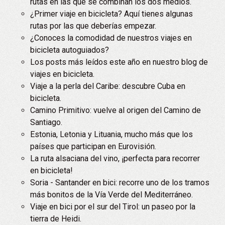
rutas en las que se combinan los dos medios.
¿Primer viaje en bicicleta? Aquí tienes algunas
rutas por las que deberías empezar.
¿Conoces la comodidad de nuestros viajes en
bicicleta autoguiados?
Los posts más leídos este año en nuestro blog de
viajes en bicicleta.
Viaje a la perla del Caribe: descubre Cuba en
bicicleta.
Camino Primitivo: vuelve al origen del Camino de
Santiago.
Estonia, Letonia y Lituania, mucho más que los
países que participan en Eurovisión.
La ruta alsaciana del vino, ¡perfecta para recorrer
en bicicleta!
Soria - Santander en bici: recorre uno de los tramos
más bonitos de la Vía Verde del Mediterráneo.
Viaje en bici por el sur del Tirol: un paseo por la
tierra de Heidi.