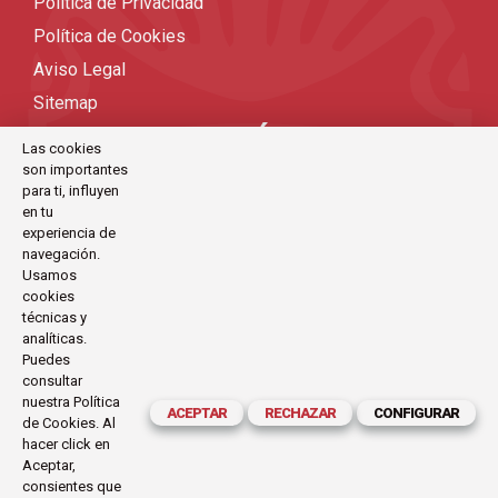
Política de Privacidad
Política de Cookies
Aviso Legal
Sitemap
ENLACES DE INTERÉS
Las cookies
son importantes
Ruta Danubio en bici
para ti, influyen
en tu
Holanda en bicicleta
experiencia de
Viajes bicicleta organizados
navegación.
Usamos
Viajes en bicicleta por Europa
cookies
Viajes en bicicleta
técnicas y
analíticas.
Viajes en bici
Puedes
consultar
nuestra
Política
CONTACTO
ACEPTAR
RECHAZAR
CONFIGURAR
de Cookies
. Al
hacer click en
C/Antoni Maria Claret, 111-113 (Barcelona)
Aceptar,
consientes que